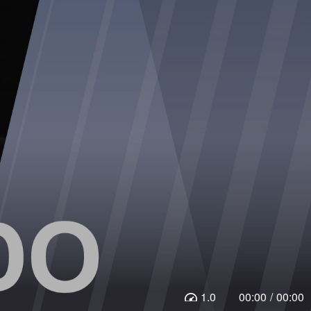
1.0
00:00
/
00:00